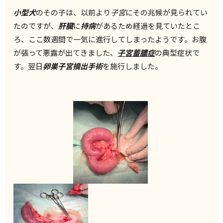
小型犬
のその子は、以前より
子宮
にその兆候が見られてい
たのですが、
肝臓
に
持病
があるため経過を見ていたとこ
ろ、ここ数週間で一気に進行してしまったようです。お腹
が張って悪露が出てきました、
子宮蓄膿症
の典型症状で
す。翌日
卵巣子宮摘出手術
を施行しました。