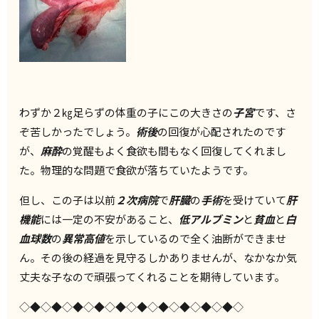
わずか２㎏足らずの体重の子にこの大きさの
子宮
です、さ
ぞ苦しかったでしょう。
術後
の回復が心配されたのです
が、
麻酔
の覚醒もよく食欲も間もなく回復してくれまし
た。物理的な問題で食欲が落ちていたようです。
但し、この子は以前
２次病院
で
肝臓
の
手術
を受けていて
肝
機能
には一定の不安があること、
低アルブミン
と
貧血
と
白
血球数
の
異常高値
を示しているので全く油断ができませ
ん。その後の経過を見守るしかありませんが、なかなか気
丈夫な子なので頑張ってくれることを期待しています。
◇◆◇◆◇◆◇◆◇◆◇◆◇◆◇◆◇◆◇◆◇