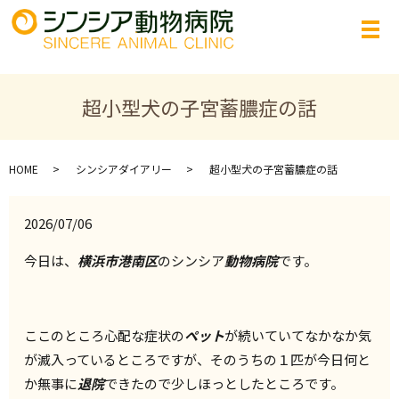
超小型犬の子宮蓄膿症の話
HOME
シンシアダイアリー
超小型犬の子宮蓄膿症の話
2026/07/06
今日は、
横浜市港南区
のシンシア
動物病院
です。
ここのところ心配な症状の
ペット
が続いていてなかなか気
が滅入っているところですが、そのうちの１匹が今日何と
か無事に
退院
できたので少しほっとしたところです。