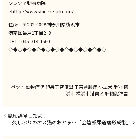
シンシア動物病院
>http://www.sincere-ah.com/
住所：〒233-0008 神奈川県横浜市
港南区最戸1丁目2−3
TEL：045-714-1560
◇◆◇◆◇◆◇◆◇◆◇◆◇◆◇◆◇◆◇◆◇
ペット
動物病院
卵巣子宮摘出
子宮蓄膿症
小型犬
手術
横
浜市
横浜市港南区
肝機能障害
風船誤食したよ！
久しぶりのオス猫のおかま…「会陰部尿道瘻形成術」