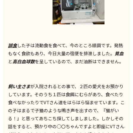
誤食
した子は流動食を食べて、今のところ順調です。発熱
もなく食欲もあり、今日大量の宿便を排泄しました。
貧血
と
高白血球数
を呈しているので、まだ油断はできません。
飼い主さま
が入院されるとの事で、２匹の愛犬をお預かり
しています。そのうち１匹は食餌にむらがあり、食べたり
食べなかったりでVTさん達をはらはら悩ませています。こ
の子はまるで子猫のような鳴き声を出すので、『猫がい
る！』と思ってあちこち探してしましました。しかしその
話をすると、預かり中の○〇ちゃんですよと即座にVTさん