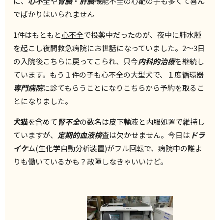
に、
心不
全や
腎臓
・
肝臓
機能不全の心配の子も多くて喜ん
でばかりはいられません
1件はもともと
心不全
で投薬中だったのが、夜中に肺水腫
を起こし夜間救急病院にお世話になっていました。2～3日
の入院後こちらに戻ってこられ、只今
内科的治療
を継続し
ています。もう１件の子も心不全の大型犬で、１度循環器
専門病院
に診てもらうことになりこちらから予約を取るこ
とになりました。
犬猫
を含めて
腎不全
の数名は皮下輸液と内服処置で維持し
ていますが、
定期的血液検
査は欠かせません。今日は
ドラ
イケ
ム(生化学自動分析装置)がフル回転で、病院中の誰よ
りも働いているかも？故障しなきゃいいけど。