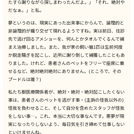
たすら謝りながら探しまわったんだよ。」「それ、絶対や
だなぁ。」と私。
夢というのは、現実にあった出来事にからんで、論理的と
非論理的が織り交ぜて現れるようですね。実は前日、往診
先で逃げ回るアメショーを、何んとかタオルでくるんで捕
まえ治療しました。また、我が家の飼い猫1匹は生前何度
か脱走騒ぎを起こし、近所に謝り倒して捕獲したこともあ
りました。けれど、患者さんのペットをフリーで座席に乗
せるなど、絶対絶対絶対にありません。(ところで、その
プードルは誰？)
私たち獣医療関係者が、絶対・絶対・絶対起こしたくない
事は、患者さんのペットを逃がす事・(主訴の怪我以外の)
怪我を負わせること、そして自分を含めたスタッフが怪我
をしない事…。これ、本当に大切な事なんです。悪夢が現
実になったりしないよう、毎日気を引き締めて仕事しない
といけませんね。