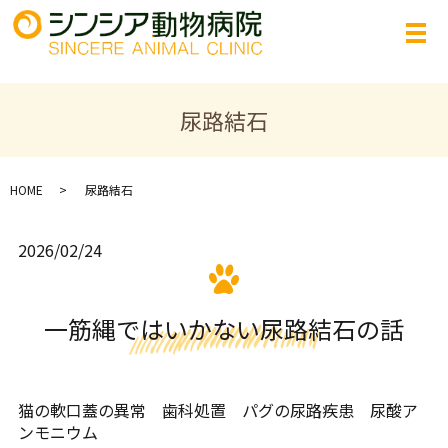
尿路結石
HOME
尿路結石
2026/02/24
一筋縄ではいかない尿路結石の話
猫の軟口蓋の異常 歯科処置 パグの尿路疾患 尿酸ア
ンモニウム