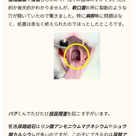
的か後天的かわかりませんが、
軟口蓋
の所に裂創のような
穴が開いていたので驚きました。特に
麻酔
等に問題はな
く、処置は恙なく終えられたのでほっとしたところです。
パグ
くんでたびたび
排尿障害
を起こす子がいます。
普通
尿路結石
は
リン酸アンモニウムマグネシウム
や
シュウ
酸カルシウ
ムが多いのですが、この子にできるのは
尿酸ア