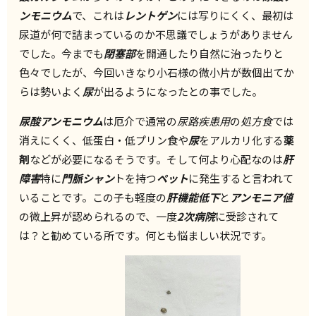
ンモニウム
で、これは
レントゲン
には写りにくく、最初は
尿道が何で詰まっているのか不思議でしょうがありません
でした。今までも
閉塞部
を開通したり自然に治ったりと
色々でしたが、今回いきなり小石様の微小片が数個出てか
らは勢いよく
尿
が出るようになったとの事でした。
尿酸アンモニウム
は厄介で通常の
尿路疾患用
の
処方食
では
消えにくく、低蛋白・低プリン食や
尿
をアルカリ化する
薬
剤
などが必要になるそうです。そして何より心配なのは
肝
障害
特に
門脈シャン
トを持つ
ペット
に発生すると言われて
いることです。この子も軽度の
肝機能低下
と
アンモニア値
の微上昇が認められるので、一度
2次病院
に受診されて
は？と勧めている所です。何とも悩ましい状況です。