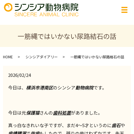
一筋縄ではいかない尿路結石の話
HOME
シンシアダイアリー
一筋縄ではいかない尿路結石の話
2026/02/24
今日は、
横浜市港南区
のシンシア
動物病院
です。
今日は元
保護猫
さんの
歯科処置
がありました。
真っ白なきれいな子ですが、まだ4～5才というのに
歯石
や
歯槽膿漏
で
抜歯
もしたので、残りの歯はわずかです。先天