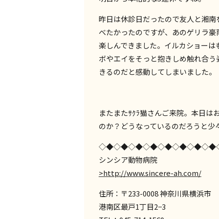
昨日は休診日だったので友人と湘南を
べたかったのですが、あのゲリラ豪
楽しんできました。イルカショーはもち
ボやエイをそっと抱きしめ触れ合う
きるのだと感動してしまいました。
またまたｻｸﾗ猫さんご来院。本日は
のか？どうなっているのだろうと少
◇◆◇◆◇◆◇◆◇◆◇◆◇◆◇◆
シンシア動物病院
>http://www.sincere-ah.com/
住所：〒233-0008 神奈川県横浜市
港南区最戸1丁目2−3