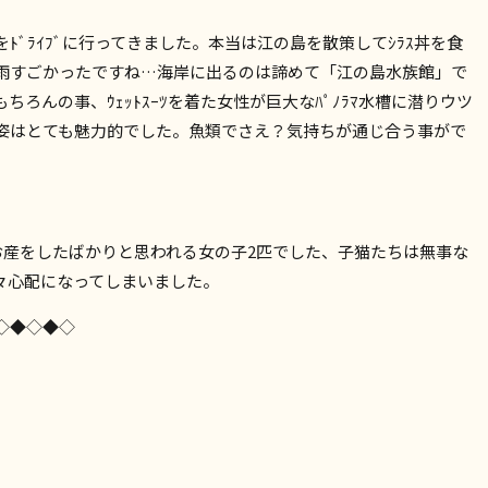
ﾄﾞﾗｲﾌﾞに行ってきました。本当は江の島を散策してｼﾗｽ丼を食
雨すごかったですね…海岸に出るのは諦めて「江の島水族館」で
ろんの事、ｳｪｯﾄｽｰﾂを着た女性が巨大なﾊﾟﾉﾗﾏ水槽に潜りウツ
姿はとても魅力的でした。魚類でさえ？気持ちが通じ合う事がで
お産をしたばかりと思われる女の子2匹でした、子猫たちは無事な
々心配になってしまいました。
◇◆◇◆◇