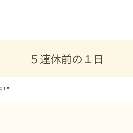
５連休前の１日
の１日