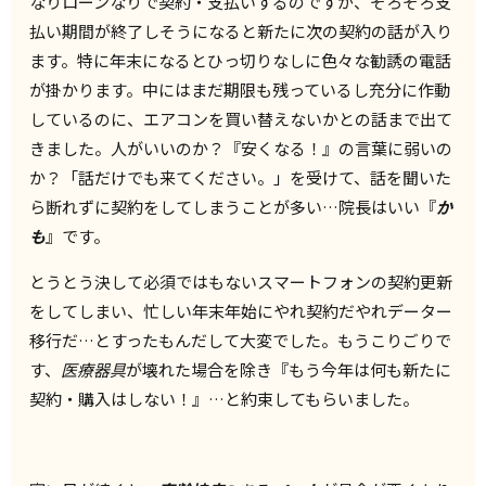
なりローンなりで契約・支払いするのですが、そろそろ支
払い期間が終了しそうになると新たに次の契約の話が入り
ます。特に年末になるとひっ切りなしに色々な勧誘の電話
が掛かります。中にはまだ期限も残っているし充分に作動
しているのに、エアコンを買い替えないかとの話まで出て
きました。人がいいのか？『安くなる！』の言葉に弱いの
か？「話だけでも来てください。」を受けて、話を聞いた
ら断れずに契約をしてしまうことが多い…院長はいい『
か
も
』です。
とうとう決して必須ではもないスマートフォンの契約更新
をしてしまい、忙しい年末年始にやれ契約だやれデーター
移行だ…とすったもんだして大変でした。もうこりごりで
す、
医療器具
が壊れた場合を除き『もう今年は何も新たに
契約・購入はしない！』…と約束してもらいました。