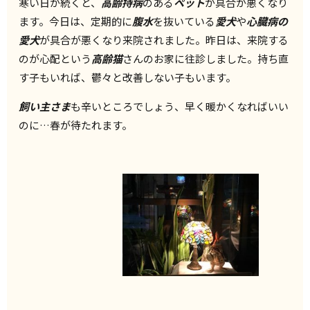
寒い日が続くと、
高齢持病
のある
ペット
が具合が悪くなり
ます。今日は、定期的に
腹水
を抜いている
愛犬
や
心臓病の
愛犬
が具合が悪くなり来院されました。昨日は、来院する
のが心配という
高齢猫
さんのお家に往診しました。持ち直
す子もいれば、鬱々と改善しない子もいます。
飼い主さま
も辛いところでしょう、早く暖かくなればいい
のに…春が待たれます。