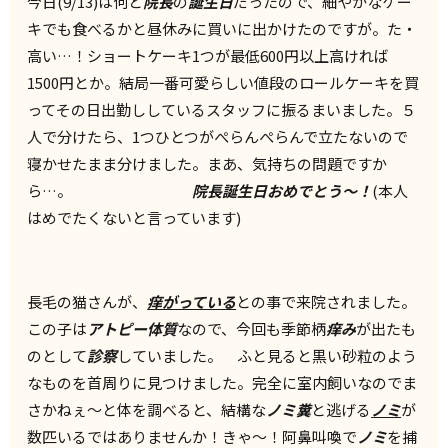
今日(9/13)は何と
院長
の
誕生日
だったので、細やかなケー
キでも食べるかと昼休みに買いに出かけたのですが。た・
高い…！ショートケーキ1つが最低600円以上高ければ
1500円とか。結局一番可愛らしい値段のロールケーキを買
ってその日出勤ししているスタッフに振るまいました。５
人で分けたら、1つひとつがぺらんぺらんで立たないので
寝かせたまま分けました。まあ、気持ちの問題ですか
ら…。
院長誕生日おめでとう～！
(本人
はめでたくないと言っています)
長毛の猫さんが、
痒がっている
との事で来院されました。
この子は
アトピー体質
なので、今回も季節柄
痒み
が出たも
のとして
診察
していました。 ふと見ると黒い砂粒のよう
なものを首周りに見つけました。完全に室内飼いなのでま
さかねぇ～と体を調べると、結構な
ノミ糞
と逃げる
ノミ
が
数匹いるではありませんか！きゃ～！阿鼻叫喚で
ノミ
を捕