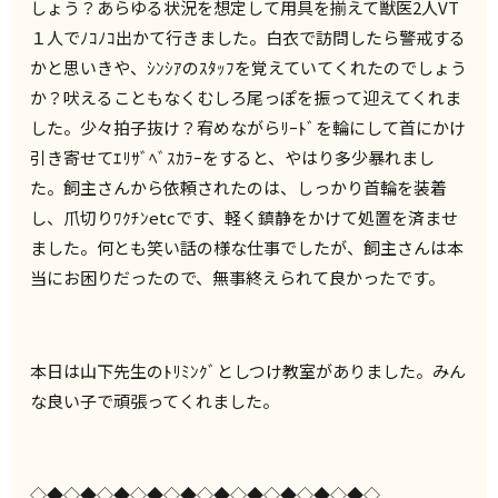
しょう？あらゆる状況を想定して用具を揃えて獣医2人VT
１人でﾉｺﾉｺ出かて行きました。白衣で訪問したら警戒する
かと思いきや、ｼﾝｼｱのｽﾀｯﾌを覚えていてくれたのでしょう
か？吠えることもなくむしろ尾っぽを振って迎えてくれま
した。少々拍子抜け？宥めながらﾘｰﾄﾞを輪にして首にかけ
引き寄せてｴﾘｻﾞﾍﾞｽｶﾗｰをすると、やはり多少暴れまし
た。飼主さんから依頼されたのは、しっかり首輪を装着
し、爪切りﾜｸﾁﾝetcです、軽く鎮静をかけて処置を済ませ
ました。何とも笑い話の様な仕事でしたが、飼主さんは本
当にお困りだったので、無事終えられて良かったです。
本日は山下先生のﾄﾘﾐﾝｸﾞとしつけ教室がありました。みん
な良い子で頑張ってくれました。
◇◆◇◆◇◆◇◆◇◆◇◆◇◆◇◆◇◆◇◆◇