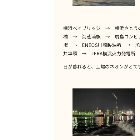
横浜ベイブリッジ → 横浜さとう
橋 → 海芝浦駅 → 扇島コンビナ
場 → ENEOS川崎製油所 →
井埠頭 → JERA横浜火力発電所
日が暮れると、工場のネオンがとて