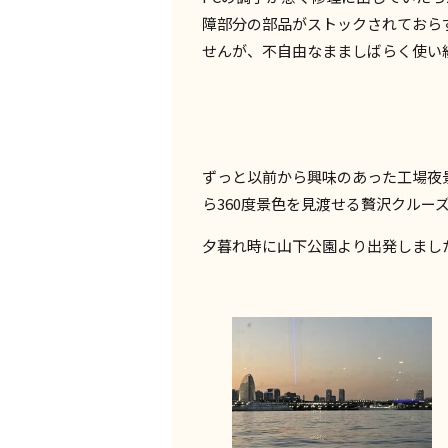
障部分の部品がストックされておら
せんが、不自由なまましばらく使い
ずっと以前から興味のあった工場夜
ら360度景色を見渡せる贅沢クルー
夕暮れ時に山下公園より出発しまし