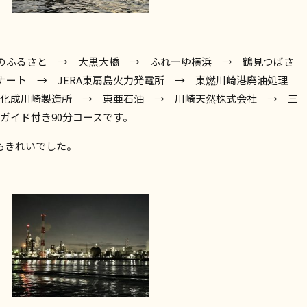
のふるさと → 大黒大橋 → ふれーゆ横浜 → 鶴見つばさ
ート → JERA東扇島火力発電所 → 東燃川崎港廃油処理
 旭化成川崎製造所 → 東亜石油 → 川崎天然株式会社 → 三
 ガイド付き90分コースです。
もきれいでした。