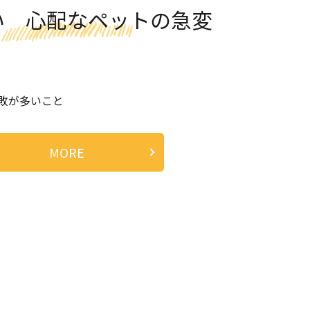
い 心配なペットの急変
敗が多いこと
MORE