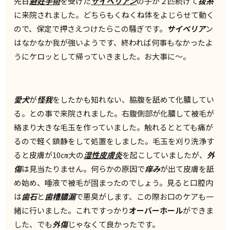
先日
避妊手術
を受けた
サイベリアン
の子が２匹続けて
抜糸
に来院されました。どちらもくねくね体をよじらせて動く
ので、保定で押さえつけたらこの騒ぎです。
サイベリア
ン
はなかなか我が強いようです、終われば何事もなかったよ
うにケロッとして帰っていきました。お大事に～。
愛犬
が
怪我
をしたかも知れない、脇腹を舐めて化膿してい
る。との事で来院されました。右腹側部が化膿して被毛が
絡まり大きな毛玉を作っていました。触れるととても痛が
るので軽く鎮静をして処置をしました。毛玉を刈り洗浄す
ると皮膚が10㎝大の
湿性皮膚炎
を起こしていましたが、
外
傷
は見当たりません。何らかの原因で
痒み
が出て皮膚を舐
め始め、唾液で被毛が固まったのでしょう。見ると口腔内
は
歯石
と
歯槽膿漏
で悪臭がします、この際お口のケアも一
緒に行いました。これですっかり
オーバーホール
ができま
した、でも
外傷
じゃなくて良かったです。