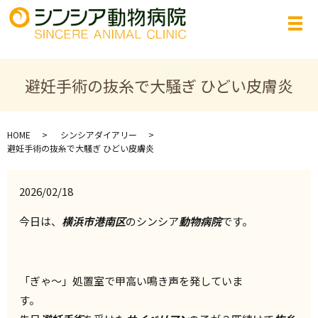
避妊手術の抜糸で大騒ぎ ひどい皮膚炎
HOME
シンシアダイアリー
避妊手術の抜糸で大騒ぎ ひどい皮膚炎
2026/02/18
今日は、
横浜市港南区
のシンシア
動物病院
です。
「ぎゃ～」処置室で甲高い鳴き声を発していま
す