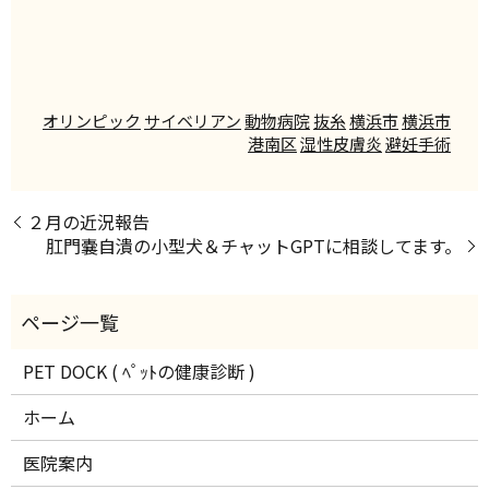
オリンピック
サイベリアン
動物病院
抜糸
横浜市
横浜市
港南区
湿性皮膚炎
避妊手術
２月の近況報告
肛門嚢自潰の小型犬＆チャットGPTに相談してます。
PET DOCK ( ﾍﾟｯﾄの健康診断 )
ホーム
医院案内