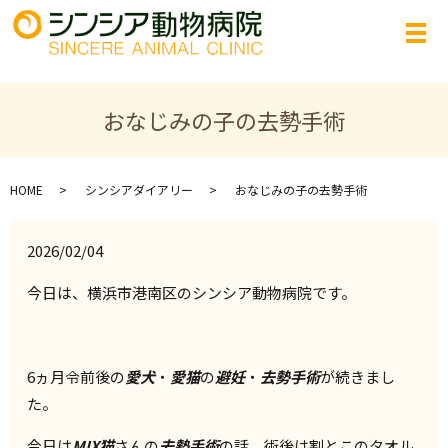
おなじみの子の去勢手術
HOME
シンシアダイアリー
おなじみの子の去勢手術
2026/02/04
今日は、横浜市港南区のシンシア動物病院です。
6ヵ月令前後の
愛犬
・
愛猫
の
避妊
・
去勢手術
が続きまし
た。
今日は
MIX猫
さんの
去勢手術
の話。術後は割とこのタオル