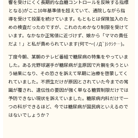
響を受けにくく長期的な血糖コントロールを反映する指標
となる)がここ10年基準値を超えていて、通院しながら指
導を受けて投薬を続けています。もともとは保険加入のた
めの検査だったのですが、これのためかなり制限を受けて
います。なかなか正常値に近づけず、娘から「ママの責任
だよ！」と私が責められています(何で～( ﾉД`)ｼｸｼｸ…)。
丁度今朝、某朝のテレビ番組で糖尿病の特集をやっていま
した。ある元野球選手が糖尿病が主原因で片腕を失うとい
う結果になり、その恐さを訴えて早期に治療を啓蒙してく
れていました。不摂生だけが原因とされていた今までの常
識が覆され、遺伝性の要因が強く単なる糖質制限だけでは
予防できない現状を訴えていました。糖尿病内科だけで一
つの科ができるほど、今では糖尿病が国民病といえるので
はないでしょうか？